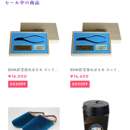
セール中の商品
50th記念改札ばさみ ※シリア
50th記念改札ばさみ ※シリア
ルNoあり
ルNoなし
¥16,000
¥14,400
20%OFF
20%OFF