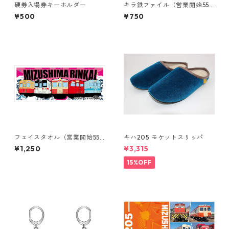
硬券入場券キーホルダー
キラ鉄ファイル（営業開始55t
h記念）
¥500
¥750
フェイスタオル（営業開始55t
キハ205 モケットスリッパ
h記念）
¥1,250
¥3,315
15%OFF