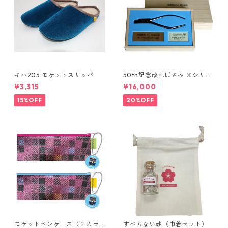
キハ205 モケットスリッパ
50th記念改札ばさみ ※シリア
ルNoあり
¥3,315
¥16,000
15%OFF
20%OFF
モケットペンケース（２カラ
すべらない砂（巾着セット）