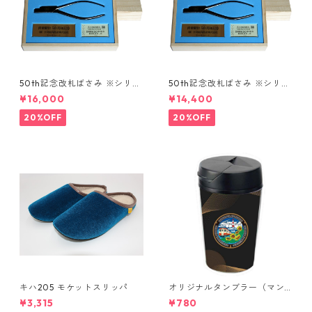
50th記念改札ばさみ ※シリア
50th記念改札ばさみ ※シリア
ルNoあり
ルNoなし
¥16,000
¥14,400
20%OFF
20%OFF
キハ205 モケットスリッパ
オリジナルタンブラー（マン
ホールデザイン）
¥3,315
¥780