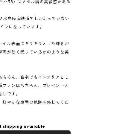
キハ38）はメタル調の高級感がある
今や水島臨海鉄道でしか走っていない
ザインになっています。
ァイル表面にキラキラとした輝きが
車両が眩く光っているかのような美
もちろん、自宅でもインテリアとし
道ファンはもちろん、プレゼントと
なしです。
、鮮やかな車両の軌跡を感じてくだ
l shipping available