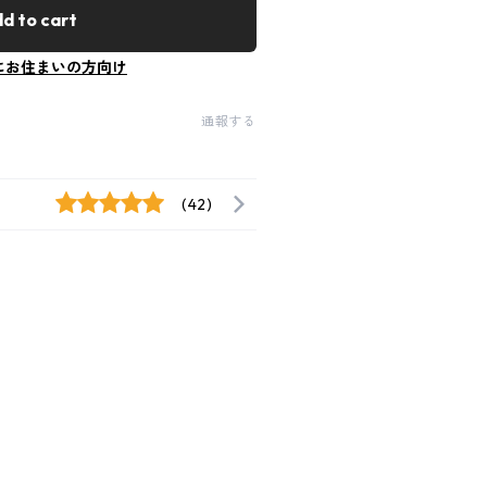
d to cart
にお住まいの方向け
通報する
(42)