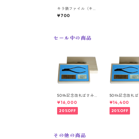
キラ鉄ファイル（キハ
37＋キハ38）
¥700
セール中の商品
50th記念改札ばさみ
50th記念改札
※シリアルNoあり
※シリアルNoな
¥16,000
¥14,400
20%OFF
20%OFF
その他の商品