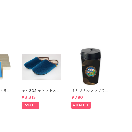
ばさみ
キハ205 モケットスリ
オリジナルタンブラー
し
ッパ
（マンホールデザイ
¥3,315
¥780
ン）
15%OFF
40%OFF