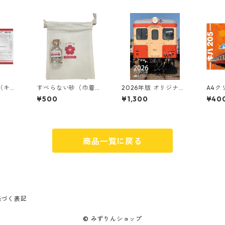
（キハ
すべらない砂（巾着セ
2026年版 オリジナル
A4ク
ット）
カレンダー
¥500
¥1,300
¥40
商品一覧に戻る
基づく表記
© みずりんショップ